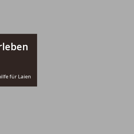
rleben
lfe für Laien